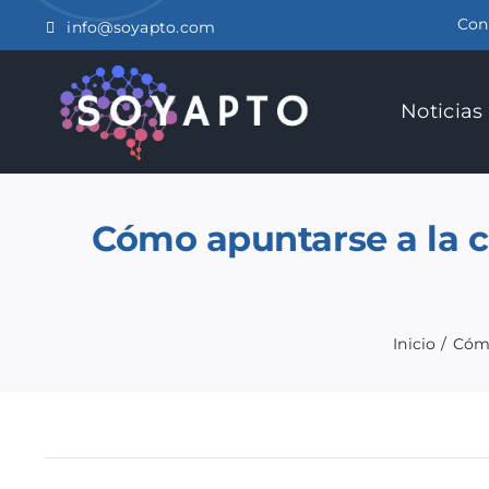
Saltar
Con
info@soyapto.com
al
contenido
Noticias
Cómo apuntarse a la c
Inicio
Cómo