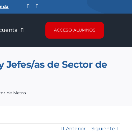
ienda
cuenta
ACCESO ALUMNOS
 Jefes/as de Sector de
tor de Metro
Anterior
Siguiente