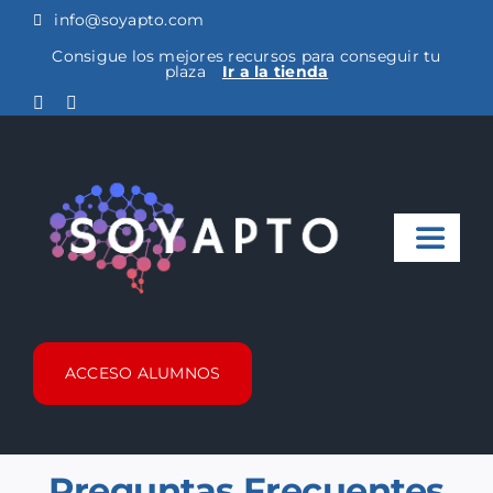
Saltar
info@soyapto.com
al
Consigue los mejores recursos para conseguir tu
plaza
Ir a la tienda
contenido
Toggle
Naviga
Noticias
ACCESO ALUMNOS
Cursos Metro
FAQ
Preguntas Frecuentes