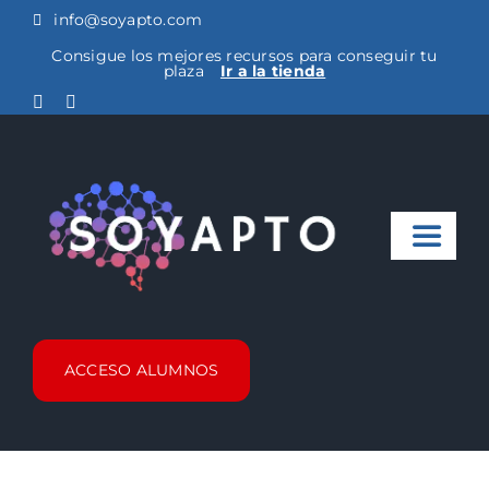
Saltar
info@soyapto.com
al
Consigue los mejores recursos para conseguir tu
plaza
Ir a la tienda
contenido
Toggle
Naviga
Noticias
ACCESO ALUMNOS
Cursos Metro
FAQ