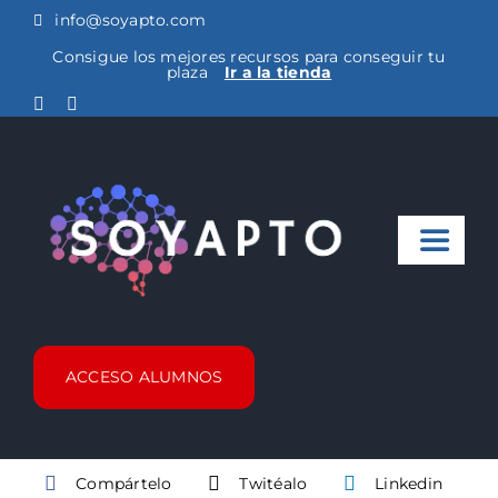
Saltar
info@soyapto.com
al
Consigue los mejores recursos para conseguir tu
plaza
Ir a la tienda
contenido
Toggle
Naviga
Noticias
ACCESO ALUMNOS
Cursos Metro
FAQ
Compártelo
Twitéalo
Linkedin