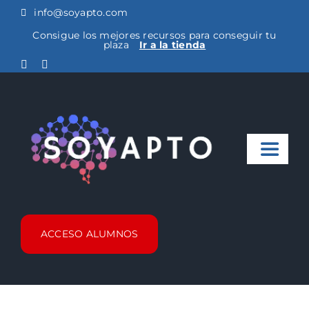
Saltar
info@soyapto.com
al
Consigue los mejores recursos para conseguir tu
plaza
Ir a la tienda
contenido
Toggle
Naviga
Noticias
ACCESO ALUMNOS
Cursos Metro
FAQ